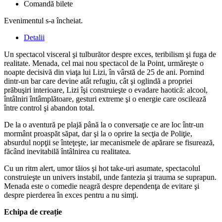
Comandă bilete
Evenimentul s-a încheiat.
Detalii
Un spectacol visceral şi tulburător despre exces, teribilism şi fuga de
realitate. Menada, cel mai nou spectacol de la Point, urmăreşte o
noapte decisivă din viaţa lui Lizi, în vârstă de 25 de ani. Pornind
dintr-un bar care devine atât refugiu, cât şi oglindă a propriei
prăbuşiri interioare, Lizi îşi construieşte o evadare haotică: alcool,
întâlniri întâmplătoare, gesturi extreme şi o energie care oscilează
între control şi abandon total.
De la o aventură pe plajă până la o conversaţie ce are loc într-un
mormânt proaspăt săpat, dar şi la o oprire la secţia de Poliţie,
absurdul nopţii se înteţeşte, iar mecanismele de apărare se fisurează,
făcând inevitabilă întâlnirea cu realitatea.
Cu un ritm alert, umor tăios şi hot take-uri asumate, spectacolul
construieşte un univers instabil, unde fantezia şi trauma se suprapun.
Menada este o comedie neagră despre dependenţa de evitare şi
despre pierderea în exces pentru a nu simţi.
Echipa de creație