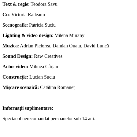
Text & regie
: Teodora Savu
Cu
: Victoria Raileanu
Scenografie
: Patricia Suciu
Lighting & video design
: Milena Muranyi
Muzica
: Adrian Piciorea, Damian Ouatu, David Luncă
Sound Design:
Raw Creatives
Actor video:
Mihnea Cârjan
Construcție:
Lucian Suciu
Mișcare scenaică:
Cătălina Romaneț
Informații suplimentare:
Spectacol nerecomandat persoanelor sub 14 ani.