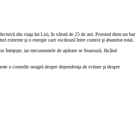
ecisivă din viaţa lui Lizi, în vârstă de 25 de ani. Pornind dintr-un bar
sturi extreme şi o energie care oscilează între control şi abandon total.
 se înteţeşte, iar mecanismele de apărare se fisurează, făcând
a este o comedie neagră despre dependenţa de evitare şi despre