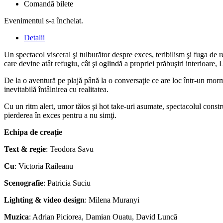
Comandă bilete
Evenimentul s-a încheiat.
Detalii
Un spectacol visceral şi tulburător despre exces, teribilism şi fuga de 
care devine atât refugiu, cât şi oglindă a propriei prăbuşiri interioare, 
De la o aventură pe plajă până la o conversaţie ce are loc într-un mormâ
inevitabilă întâlnirea cu realitatea.
Cu un ritm alert, umor tăios şi hot take-uri asumate, spectacolul cons
pierderea în exces pentru a nu simţi.
Echipa de creație
Text & regie
: Teodora Savu
Cu
: Victoria Raileanu
Scenografie
: Patricia Suciu
Lighting & video design
: Milena Muranyi
Muzica
: Adrian Piciorea, Damian Ouatu, David Luncă