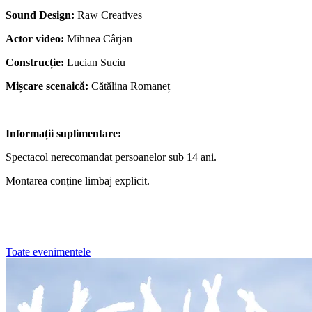
Sound Design:
Raw Creatives
Actor video:
Mihnea Cârjan
Construcție:
Lucian Suciu
Mișcare scenaică:
Cătălina Romaneț
Informații suplimentare:
Spectacol nerecomandat persoanelor sub 14 ani.
Montarea conține limbaj explicit.
Toate evenimentele