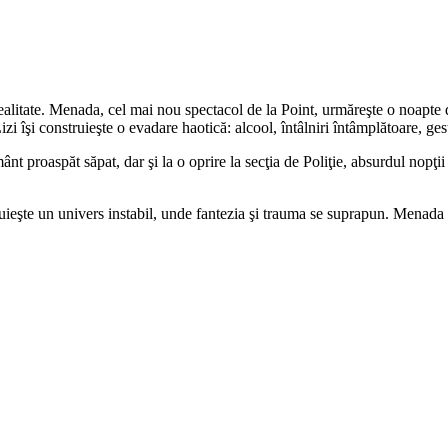
realitate. Menada, cel mai nou spectacol de la Point, urmăreşte o noapte d
Lizi îşi construieşte o evadare haotică: alcool, întâlniri întâmplătoare, ge
nt proaspăt săpat, dar şi la o oprire la secţia de Poliţie, absurdul nopţii
truieşte un univers instabil, unde fantezia şi trauma se suprapun. Menad