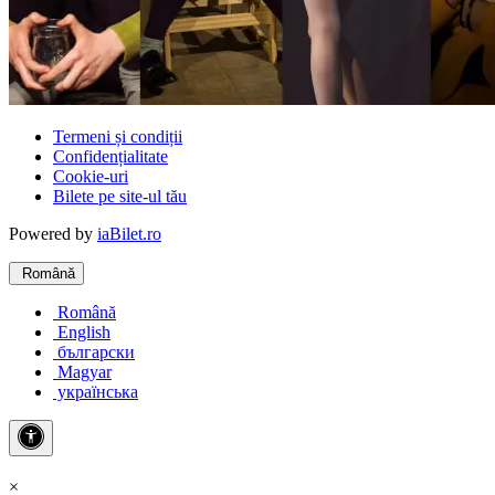
Termeni și condiții
Confidențialitate
Cookie-uri
Bilete pe site-ul tău
Powered by
iaBilet.ro
Română
Română
English
български
Magyar
українська
×