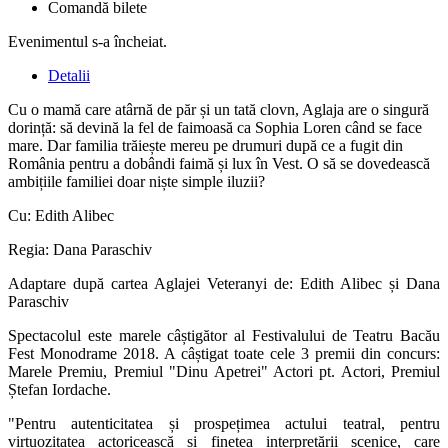
Comandă bilete
Evenimentul s-a încheiat.
Detalii
Cu o mamă care atârnă de păr și un tată clovn, Aglaja are o singură
dorință: să devină la fel de faimoasă ca Sophia Loren când se face
mare. Dar familia trăiește mereu pe drumuri după ce a fugit din
România pentru a dobândi faimă și lux în Vest. O să se dovedească
ambițiile familiei doar niște simple iluzii?
Cu: Edith Alibec
Regia: Dana Paraschiv
Adaptare după cartea Aglajei Veteranyi de: Edith Alibec și Dana
Paraschiv
Spectacolul este marele câștigător al Festivalului de Teatru Bacău
Fest Monodrame 2018. A câștigat toate cele 3 premii din concurs:
Marele Premiu, Premiul "Dinu Apetrei" Actori pt. Actori, Premiul
Ștefan Iordache.
"Pentru autenticitatea și prospețimea actului teatral, pentru
virtuozitatea actoricească și finețea interpretării scenice, care